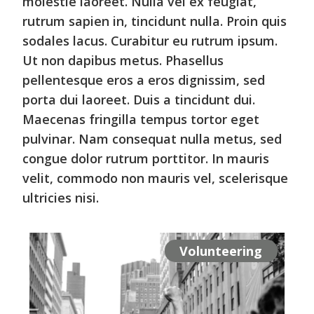
molestie laoreet. Nulla vel ex feugiat,
rutrum sapien in, tincidunt nulla. Proin quis
sodales lacus. Curabitur eu rutrum ipsum.
Ut non dapibus metus. Phasellus
pellentesque eros a eros dignissim, sed
porta dui laoreet. Duis a tincidunt dui.
Maecenas fringilla tempus tortor eget
pulvinar. Nam consequat nulla metus, sed
congue dolor rutrum porttitor. In mauris
velit, commodo non mauris vel, scelerisque
ultricies nisi.
Volunteering
Volunteering
Volunteering
Projects
Projects
Projects
Projects
Projects
Events
Events